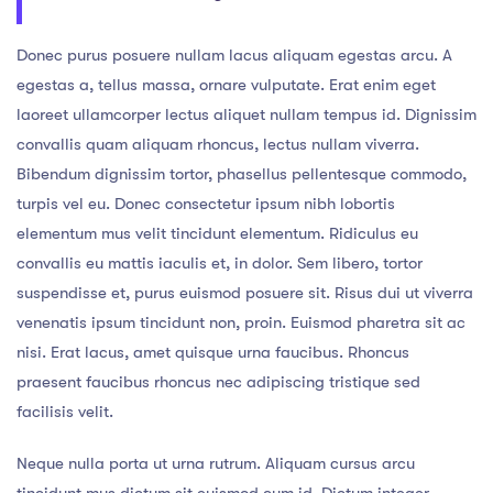
Donec purus posuere nullam lacus aliquam egestas arcu. A
egestas a, tellus massa, ornare vulputate. Erat enim eget
laoreet ullamcorper lectus aliquet nullam tempus id. Dignissim
convallis quam aliquam rhoncus, lectus nullam viverra.
Bibendum dignissim tortor, phasellus pellentesque commodo,
turpis vel eu. Donec consectetur ipsum nibh lobortis
elementum mus velit tincidunt elementum. Ridiculus eu
convallis eu mattis iaculis et, in dolor. Sem libero, tortor
suspendisse et, purus euismod posuere sit. Risus dui ut viverra
venenatis ipsum tincidunt non, proin. Euismod pharetra sit ac
nisi. Erat lacus, amet quisque urna faucibus. Rhoncus
praesent faucibus rhoncus nec adipiscing tristique sed
facilisis velit.
Neque nulla porta ut urna rutrum. Aliquam cursus arcu
tincidunt mus dictum sit euismod cum id. Dictum integer