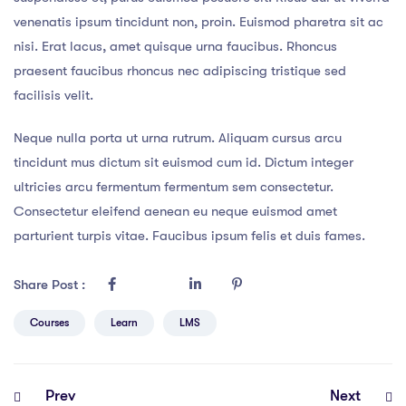
venenatis ipsum tincidunt non, proin. Euismod pharetra sit ac
nisi. Erat lacus, amet quisque urna faucibus. Rhoncus
praesent faucibus rhoncus nec adipiscing tristique sed
facilisis velit.
Neque nulla porta ut urna rutrum. Aliquam cursus arcu
tincidunt mus dictum sit euismod cum id. Dictum integer
ultricies arcu fermentum fermentum sem consectetur.
Consectetur eleifend aenean eu neque euismod amet
parturient turpis vitae. Faucibus ipsum felis et duis fames.
Share Post :
Courses
Learn
LMS
Prev
Next